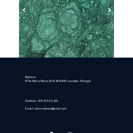
Premium Stones
Address:
R Sta Maria Maior, 2670
, 4620-839,
Lousada - Portugal
Telefone:
+351 925 013 432
E-mail: roccinistones@gmail.com